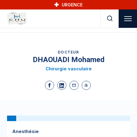
Skip to main navigation
Aller au contenu principal
Skip to search
URGENCE
DOCTEUR
DHAOUADI Mohamed
Chirurgie vasculaire
Anesthésie