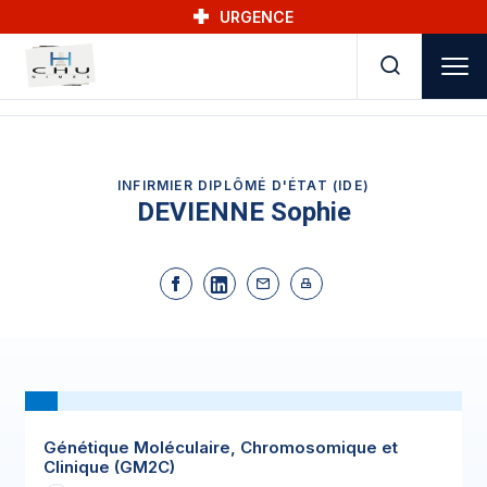
Skip to main navigation
Aller au contenu principal
Skip to search
URGENCE
INFIRMIER DIPLÔMÉ D'ÉTAT (IDE)
DEVIENNE Sophie
Génétique Moléculaire, Chromosomique et
Clinique (GM2C)