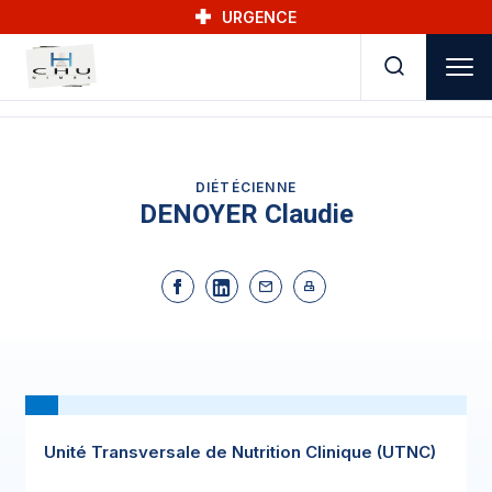
Skip to main navigation
Aller au contenu principal
Skip to search
URGENCE
DIÉTÉCIENNE
DENOYER Claudie
Unité Transversale de Nutrition Clinique (UTNC)