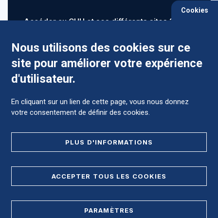
Cookies
Accéder au CHU et ses différents sites ?
Nous utilisons des cookies sur ce
site pour améliorer votre expérience
Comment préparer mon hospitalisation ?
d'utilisateur.
En cliquant sur un lien de cette page, vous nous donnez
votre consentement de définir des cookies.
Foire aux Questions (FAQ)
PLUS D'INFORMATIONS
MENTIONS LÉGALES
ACCEPTER TOUS LES COOKIES
DONNÉES PERSONNELLES
PARAMÈTRES
PLAN DE SITE