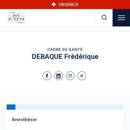
Skip to main navigation
Aller au contenu principal
Skip to search
URGENCE
CADRE DE SANTÉ
DEBAQUE Frédérique
Anesthésie