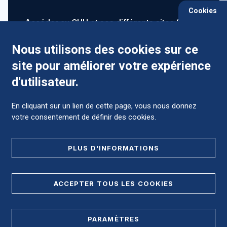
Cookies
Accéder au CHU et ses différents sites ?
Nous utilisons des cookies sur ce
site pour améliorer votre expérience
Comment préparer mon hospitalisation ?
d'utilisateur.
En cliquant sur un lien de cette page, vous nous donnez
votre consentement de définir des cookies.
Foire aux Questions (FAQ)
PLUS D'INFORMATIONS
MENTIONS LÉGALES
ACCEPTER TOUS LES COOKIES
DONNÉES PERSONNELLES
PARAMÈTRES
PLAN DE SITE