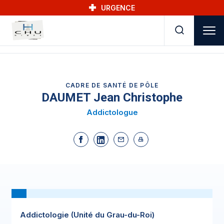
Skip to main navigation
Aller au contenu principal
Skip to search
URGENCE
CADRE DE SANTÉ DE PÔLE
DAUMET Jean Christophe
Addictologue
Addictologie (Unité du Grau-du-Roi)