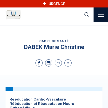
Skip to main navigation
Aller au contenu principal
Skip to search
URGENCE
CADRE DE SANTÉ
DABEK Marie Christine
Rééducation Cardio-Vasculaire
Rééducation et Réadaptation Neuro
Orthopédique