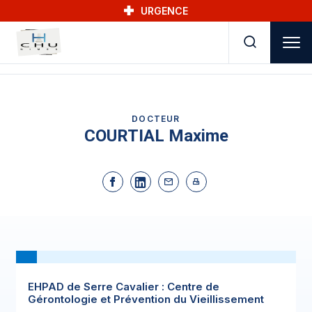
Skip to main navigation
Aller au contenu principal
Skip to search
URGENCE
DOCTEUR
COURTIAL Maxime
EHPAD de Serre Cavalier : Centre de
Gérontologie et Prévention du Vieillissement