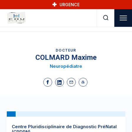
Skip to main navigation
Aller au contenu principal
Skip to search
URGENCE
DOCTEUR
COLMARD Maxime
Neuropédiatre
Centre Pluridisciplinaire de Diagnostic PréNatal
(CPDPN)