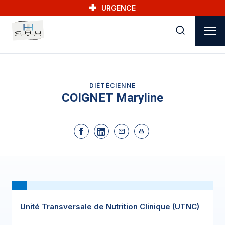
Skip to main navigation
Aller au contenu principal
Skip to search
URGENCE
DIÉTÉCIENNE
COIGNET Maryline
Unité Transversale de Nutrition Clinique (UTNC)