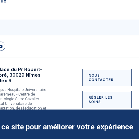
que
lace du Pr Robert-
bré, 30029 Nîmes
NOUS
dex 9
CONTACTER
us Hospitalo-Universitaire
arémeau - Centre de
RÉGLER LES
ntologie Serre Cavalier -
SOINS
tal Universitaire de
aptation, de rééducation et
dictologie du Grau-du-Roi
NOUS SOUTENIR
 ce site pour améliorer votre expérience