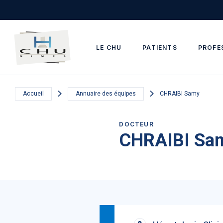
Skip to main navigation
Aller au contenu principal
Skip to search
LE CHU
PATIENTS
PROFE
Accueil
Annuaire des équipes
CHRAIBI Samy
DOCTEUR
CHRAIBI Sa