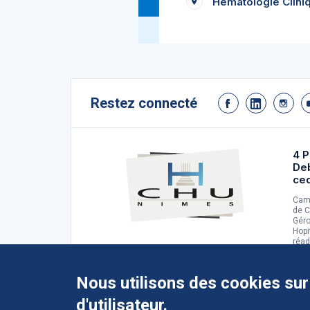
Hématologie Clini
Restez connecté
4 P
De
ce
Camp
de C
Géro
Hopi
réad
d'ad
Nous utilisons des cookies sur
d'utilisateur.