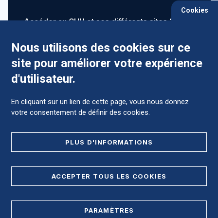
Cookies
Accéder au CHU et ses différents sites ?
Nous utilisons des cookies sur ce
site pour améliorer votre expérience
Comment préparer mon hospitalisation ?
d'utilisateur.
En cliquant sur un lien de cette page, vous nous donnez
votre consentement de définir des cookies.
Foire aux Questions (FAQ)
PLUS D'INFORMATIONS
MENTIONS LÉGALES
ACCEPTER TOUS LES COOKIES
DONNÉES PERSONNELLES
PARAMÈTRES
PLAN DE SITE