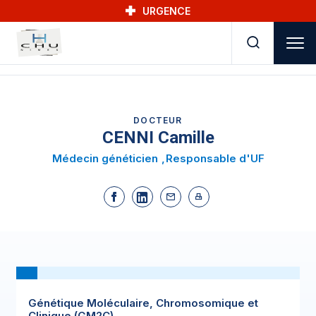
Skip to main navigation
Aller au contenu principal
Skip to search
URGENCE
DOCTEUR
CENNI Camille
Médecin généticien
Responsable d'UF
Génétique Moléculaire, Chromosomique et
Clinique (GM2C)