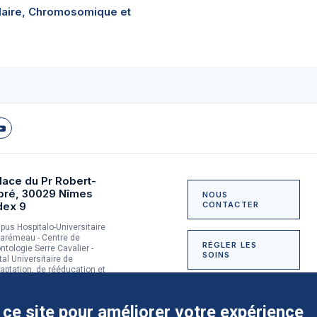
laire, Chromosomique et
lace du Pr Robert-
bré, 30029 Nîmes
NOUS
dex 9
CONTACTER
us Hospitalo-Universitaire
arémeau - Centre de
RÉGLER LES
ntologie Serre Cavalier -
SOINS
tal Universitaire de
aptation, de rééducation et
dictologie du Grau-du-Roi
NOUS SOUTENIR
 ce site pour améliorer votre expérience