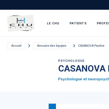
Skip to main navigation
Aller au contenu principal
Skip to search
LE CHU
PATIENTS
PROFE
Accueil
Annuaire des équipes
CASANOVA Pauline
PSYCHOLOGUE
CASANOVA P
Psychologue et neuropsyc