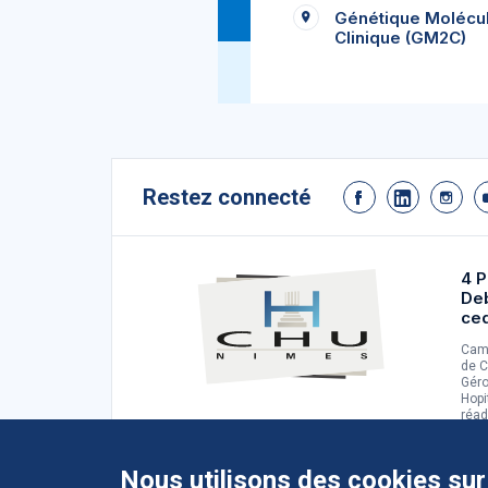
Génétique Molécu
Clinique (GM2C)
Restez connecté
4 P
De
ce
Camp
de C
Géro
Hopi
réad
d'ad
Nous utilisons des cookies sur