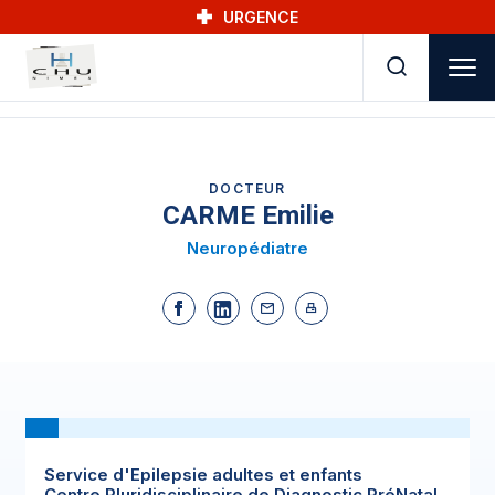
Skip to main navigation
Aller au contenu principal
Skip to search
URGENCE
DOCTEUR
CARME Emilie
Neuropédiatre
Service d'Epilepsie adultes et enfants
Centre Pluridisciplinaire de Diagnostic PréNatal