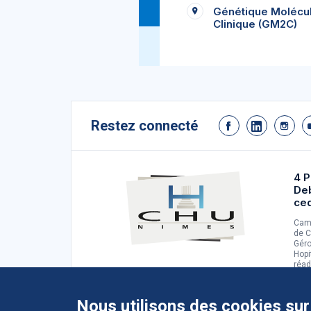
Génétique Molécu
Clinique (GM2C)
Restez connecté
4 P
De
ce
Camp
de C
Géro
Hopi
réad
d'ad
Nous utilisons des cookies sur