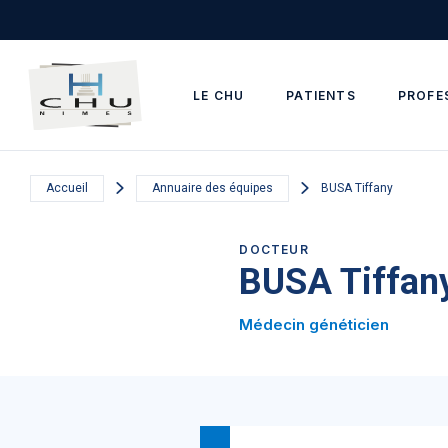
Skip to main navigation
Aller au contenu principal
Skip to search
LE CHU
PATIENTS
PROFE
Accueil
Annuaire des équipes
BUSA Tiffany
DOCTEUR
BUSA Tiffan
Médecin généticien