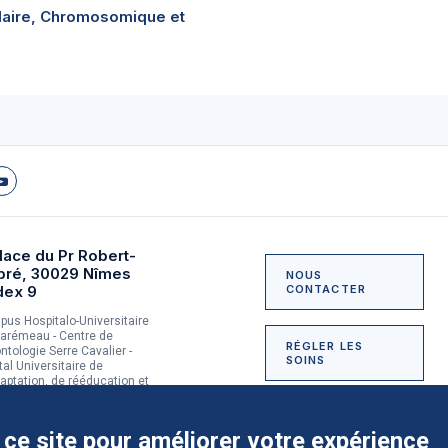
laire, Chromosomique et
lace du Pr Robert-
bré, 30029 Nîmes
NOUS
dex 9
CONTACTER
us Hospitalo-Universitaire
arémeau - Centre de
RÉGLER LES
ntologie Serre Cavalier -
SOINS
tal Universitaire de
aptation, de rééducation et
dictologie du Grau-du-Roi
NOUS SOUTENIR
 ce site pour améliorer votre expérience