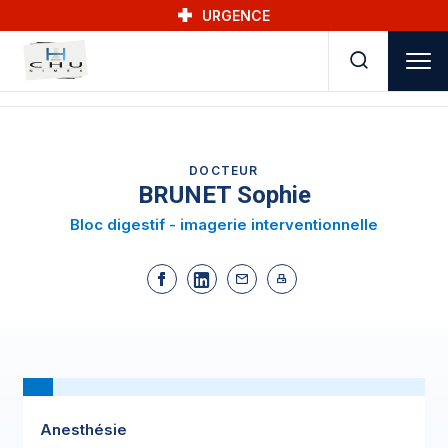
Skip to main navigation
Aller au contenu principal
Skip to search
URGENCE
DOCTEUR
BRUNET Sophie
Bloc digestif - imagerie interventionnelle
Anesthésie