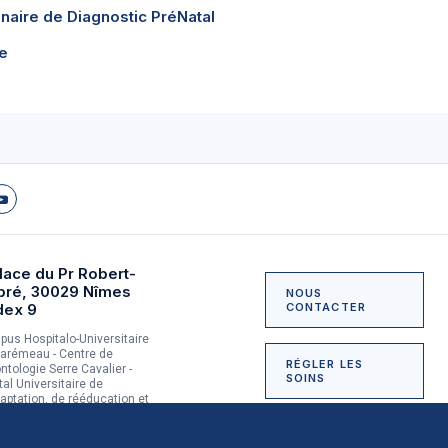
inaire de Diagnostic PréNatal
e
lace du Pr Robert-
bré, 30029 Nîmes
NOUS
dex 9
CONTACTER
us Hospitalo-Universitaire
arémeau - Centre de
RÉGLER LES
ntologie Serre Cavalier -
SOINS
tal Universitaire de
aptation, de rééducation et
dictologie du Grau-du-Roi
NOUS SOUTENIR