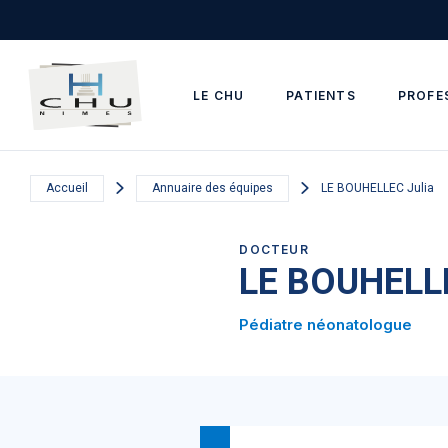
Skip to main navigation
Aller au contenu principal
Skip to search
LE CHU
PATIENTS
PROFE
Accueil
Annuaire des équipes
LE BOUHELLEC Julia
DOCTEUR
LE BOUHELLE
Pédiatre néonatologue