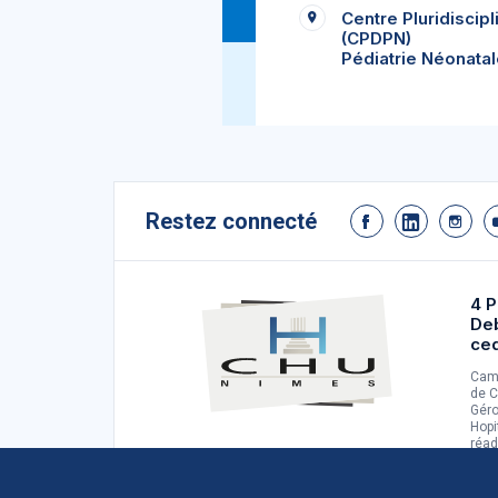
Centre Pluridiscipl
(CPDPN)
Pédiatrie Néonatal
Restez connecté
4 P
De
ce
Camp
de C
Géro
Hopi
réad
d'ad