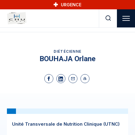
Skip to main navigation
Aller au contenu principal
Skip to search
URGENCE
DIÉTÉCIENNE
BOUHAJA Orlane
Unité Transversale de Nutrition Clinique (UTNC)