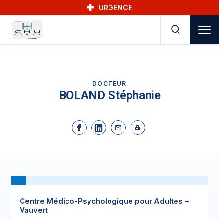
Skip to main navigation
Aller au contenu principal
Skip to search
URGENCE
DOCTEUR
BOLAND Stéphanie
Centre Médico-Psychologique pour Adultes –
Vauvert