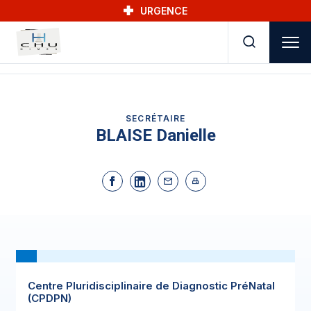
Skip to main navigation
Aller au contenu principal
Skip to search
URGENCE
SECRÉTAIRE
BLAISE Danielle
Centre Pluridisciplinaire de Diagnostic PréNatal
(CPDPN)