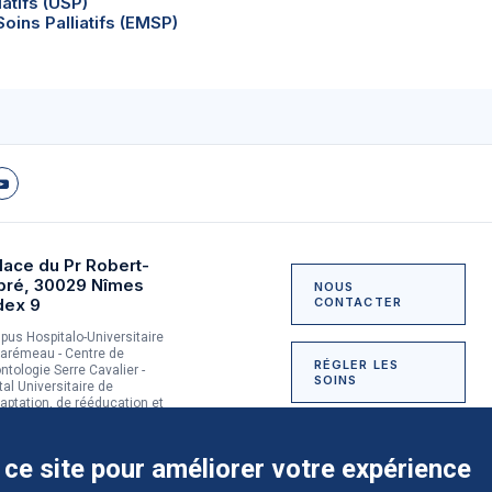
iatifs (USP)
oins Palliatifs (EMSP)
lace du Pr Robert-
bré, 30029 Nîmes
NOUS
dex 9
CONTACTER
us Hospitalo-Universitaire
arémeau - Centre de
RÉGLER LES
ntologie Serre Cavalier -
SOINS
tal Universitaire de
aptation, de rééducation et
dictologie du Grau-du-Roi
NOUS SOUTENIR
 ce site pour améliorer votre expérience