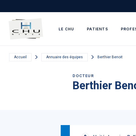
Skip to main navigation
Aller au contenu principal
Skip to search
LE CHU
PATIENTS
PROFE
Accueil
Annuaire des équipes
Berthier Benoit
DOCTEUR
Berthier Ben