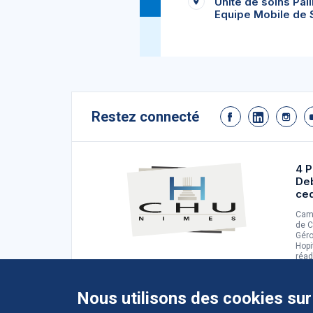
Unité de soins Pall
Equipe Mobile de S
Restez connecté
4 P
De
ce
Camp
de C
Géro
Hopi
réad
d'ad
Nous utilisons des cookies sur