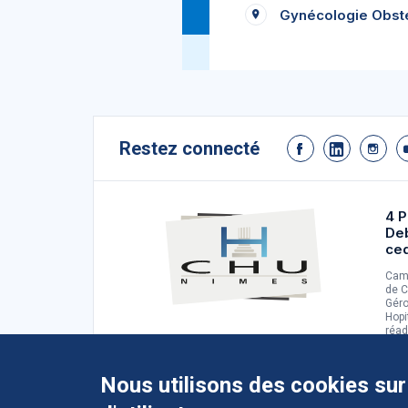
Gynécologie Obsté
Restez connecté
4 P
De
ce
Camp
de C
Géro
Hopi
réad
d'ad
Nous utilisons des cookies sur