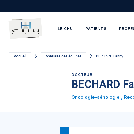
Skip to main navigation
Aller au contenu principal
Skip to search
LE CHU
PATIENTS
PROFE
Accueil
Annuaire des équipes
BECHARD Fanny
DOCTEUR
BECHARD Fa
Oncologie-sénologie
Rec