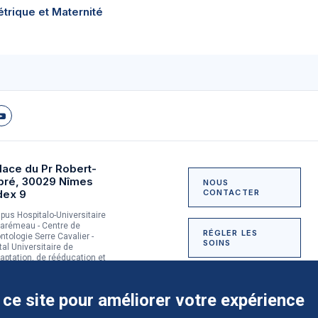
trique et Maternité
lace du Pr Robert-
bré, 30029 Nîmes
NOUS
dex 9
CONTACTER
us Hospitalo-Universitaire
arémeau - Centre de
RÉGLER LES
ntologie Serre Cavalier -
SOINS
tal Universitaire de
aptation, de rééducation et
dictologie du Grau-du-Roi
NOUS SOUTENIR
 ce site pour améliorer votre expérience