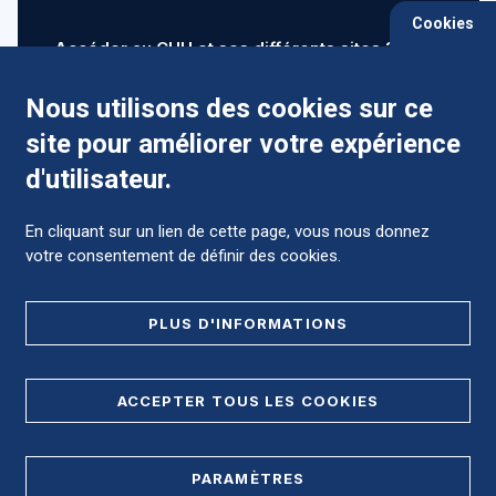
Cookies
Accéder au CHU et ses différents sites ?
Nous utilisons des cookies sur ce
site pour améliorer votre expérience
Comment préparer mon hospitalisation ?
d'utilisateur.
En cliquant sur un lien de cette page, vous nous donnez
votre consentement de définir des cookies.
Foire aux Questions (FAQ)
PLUS D'INFORMATIONS
MENTIONS LÉGALES
ACCEPTER TOUS LES COOKIES
DONNÉES PERSONNELLES
PARAMÈTRES
PLAN DE SITE