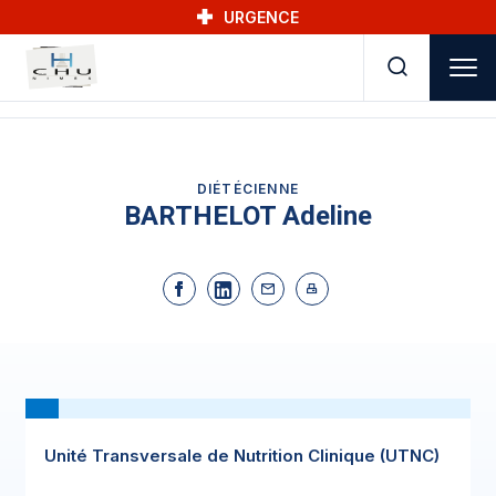
Skip to main navigation
Aller au contenu principal
Skip to search
URGENCE
DIÉTÉCIENNE
BARTHELOT Adeline
Unité Transversale de Nutrition Clinique (UTNC)