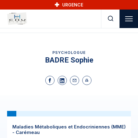
Skip to main navigation
Aller au contenu principal
Skip to search
URGENCE
PSYCHOLOGUE
BADRE Sophie
Maladies Métaboliques et Endocriniennes (MME)
- Carémeau