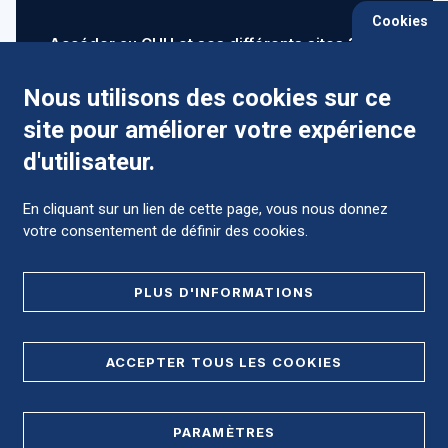
Cookies
Accéder au CHU et ses différents sites ?
Nous utilisons des cookies sur ce
site pour améliorer votre expérience
Comment préparer mon hospitalisation ?
d'utilisateur.
En cliquant sur un lien de cette page, vous nous donnez
votre consentement de définir des cookies.
Foire aux Questions (FAQ)
PLUS D'INFORMATIONS
MENTIONS LÉGALES
ACCEPTER TOUS LES COOKIES
DONNÉES PERSONNELLES
PARAMÈTRES
PLAN DE SITE