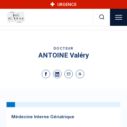
Skip to main navigation
Aller au contenu principal
Skip to search
URGENCE
DOCTEUR
ANTOINE Valéry
Médecine Interne Gériatrique