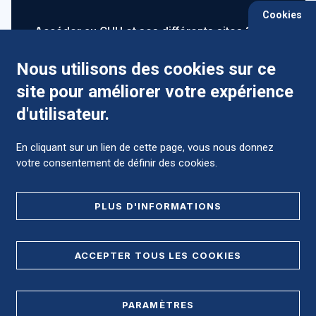
Cookies
Accéder au CHU et ses différents sites ?
Nous utilisons des cookies sur ce
site pour améliorer votre expérience
Comment préparer mon hospitalisation ?
d'utilisateur.
En cliquant sur un lien de cette page, vous nous donnez
votre consentement de définir des cookies.
Foire aux Questions (FAQ)
PLUS D'INFORMATIONS
MENTIONS LÉGALES
ACCEPTER TOUS LES COOKIES
DONNÉES PERSONNELLES
PARAMÈTRES
PLAN DE SITE