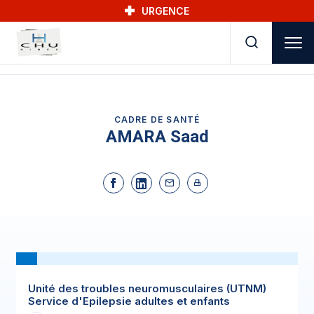
Skip to main navigation
Aller au contenu principal
Skip to search
URGENCE
CADRE DE SANTÉ
AMARA Saad
Unité des troubles neuromusculaires (UTNM)
Service d'Epilepsie adultes et enfants