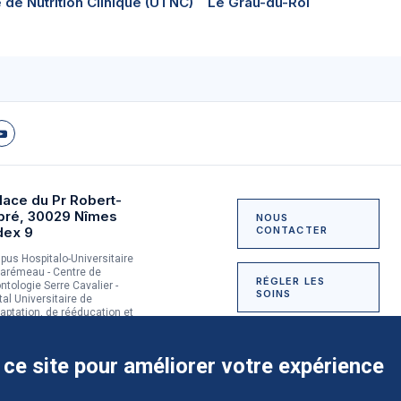
 de Nutrition Clinique (UTNC)
Le Grau-du-Roi
lace du Pr Robert-
bré, 30029 Nîmes
NOUS
dex 9
CONTACTER
us Hospitalo-Universitaire
arémeau - Centre de
RÉGLER LES
ntologie Serre Cavalier -
SOINS
tal Universitaire de
aptation, de rééducation et
dictologie du Grau-du-Roi
NOUS SOUTENIR
 ce site pour améliorer votre expérience