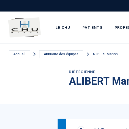
Skip to main navigation
Aller au contenu principal
Skip to search
LE CHU
PATIENTS
PROFE
Accueil
Annuaire des équipes
ALIBERT Manon
DIÉTÉCIENNE
ALIBERT Ma