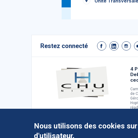
Unité Transversale
Restez connecté
4 P
De
ce
Camp
de C
Géro
Hopi
réad
d'ad
Nous utilisons des cookies sur
d'utilisateur.