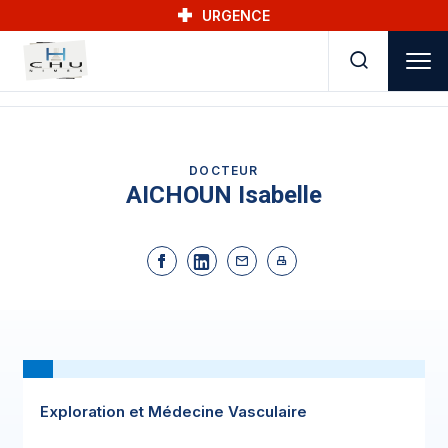
Skip to main navigation
Aller au contenu principal
Skip to search
URGENCE
DOCTEUR
AICHOUN Isabelle
Exploration et Médecine Vasculaire