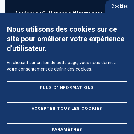
Cookies
Accéder au CHU et ses différents sites ?
Nous utilisons des cookies sur ce
site pour améliorer votre expérience
Comment préparer mon hospitalisation ?
d'utilisateur.
En cliquant sur un lien de cette page, vous nous donnez
votre consentement de définir des cookies.
Foire aux Questions (FAQ)
PLUS D'INFORMATIONS
MENTIONS LÉGALES
ACCEPTER TOUS LES COOKIES
DONNÉES PERSONNELLES
PARAMÈTRES
PLAN DE SITE