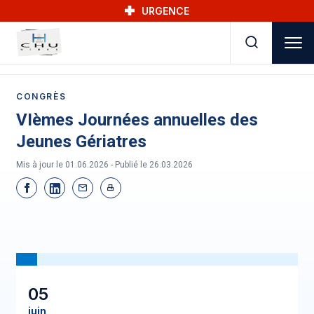
Skip to main navigation
Aller au contenu principal
Skip to search
URGENCE
CONGRÈS
VIèmes Journées annuelles des
Jeunes Gériatres
Mis à jour le 01.06.2026 - Publié le
26.03.2026
05
juin