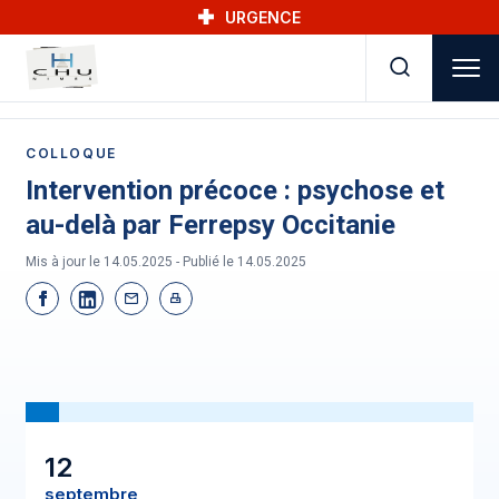
Skip to main navigation
Aller au contenu principal
Skip to search
URGENCE
COLLOQUE
Intervention précoce : psychose et
au-delà par Ferrepsy Occitanie
Mis à jour le 14.05.2025 - Publié le
14.05.2025
12
septembre