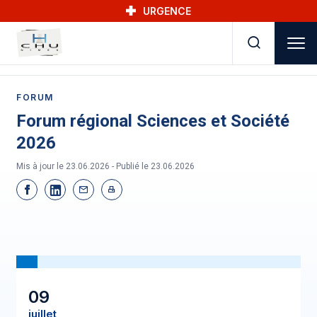
Skip to main navigation
Aller au contenu principal
Skip to search
URGENCE
FORUM
Forum régional Sciences et Société
2026
Mis à jour le 23.06.2026 - Publié le
23.06.2026
09
juillet