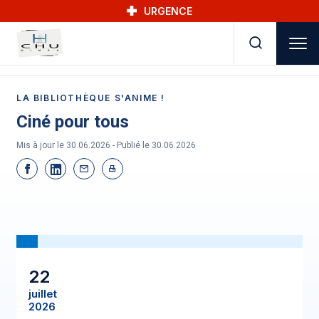
Skip to main navigation
Aller au contenu principal
Skip to search
URGENCE
LA BIBLIOTHÈQUE S'ANIME !
Ciné pour tous
Mis à jour le 30.06.2026 - Publié le
30.06.2026
22
juillet
2026