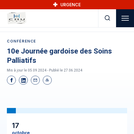
Skip to main navigation
Aller au contenu principal
Skip to search
URGENCE
CONFÉRENCE
10e Journée gardoise des Soins
Palliatifs
Mis à jour le 05.09.2024 - Publié le
27.06.2024
17
octobre