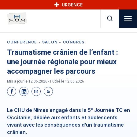
Skip to main navigation
Aller au contenu principal
Skip to search
URGENCE
CONFÉRENCE - SALON - CONGRÈS
Traumatisme crânien de l’enfant :
une journée régionale pour mieux
accompagner les parcours
Mis à jour le 12.06.2026 - Publié le
12.06.2026
Le CHU de Nîmes engagé dans la 5ᵉ Journée TC en
Occitanie, dédiée aux enfants et adolescents
vivant avec les conséquences d’un traumatisme
crânien.