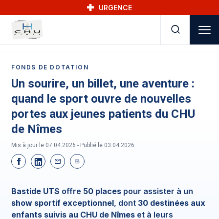
Skip to main navigation
Aller au contenu principal
Skip to search
URGENCE
FONDS DE DOTATION
Un sourire, un billet, une aventure :
quand le sport ouvre de nouvelles
portes aux jeunes patients du CHU
de Nîmes
Mis à jour le 07.04.2026 - Publié le
03.04.2026
Bastide UTS
offre
50 places
pour assister à un
show sportif exceptionnel
, dont
30 destinées aux
enfants suivis au CHU de Nîmes
et à leurs