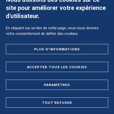
site pour améliorer votre expérience
Comment préparer mon hospitalisation ?
d'utilisateur.
En cliquant sur un lien de cette page, vous nous donnez
votre consentement de définir des cookies.
Foire aux Questions (FAQ)
PLUS D'INFORMATIONS
MENTIONS LÉGALES
ACCEPTER TOUS LES COOKIES
DONNÉES PERSONNELLES
PLAN DE SITE
PARAMÈTRES
REGISTRE D'ACCESSIBILITÉ
TOUT REFUSER
Accès direct