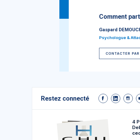
Comment parti
Gaspard DEMOUC
Psychologue & Attac
CONTACTER PAR
Restez connecté
4 P
De
ce