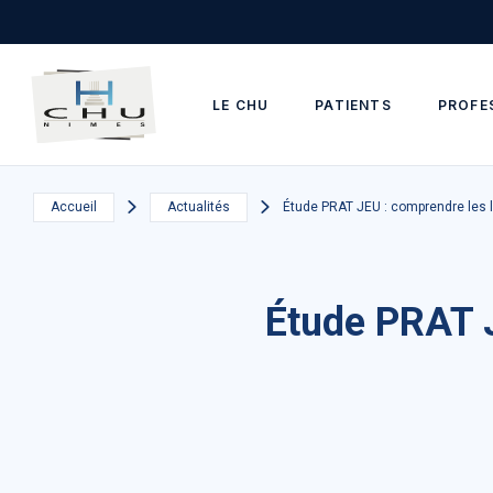
Skip to main navigation
Aller au contenu principal
Skip to search
LE CHU
PATIENTS
PROFE
Accueil
Actualités
Étude PRAT JEU : comprendre les li
Étude PRAT J