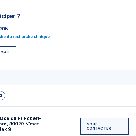
ciper ?
RON
hé de recherche clinique
 MAIL
lace du Pr Robert-
bré, 30029 Nîmes
NOUS
dex 9
CONTACTER