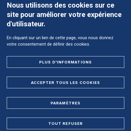
Nous utilisons des cookies sur ce
site pour améliorer votre expérience
Comment préparer mon hospitalisation ?
d'utilisateur.
En cliquant sur un lien de cette page, vous nous donnez
votre consentement de définir des cookies.
Foire aux Questions (FAQ)
PLUS D'INFORMATIONS
MENTIONS LÉGALES
ACCEPTER TOUS LES COOKIES
DONNÉES PERSONNELLES
PLAN DE SITE
PARAMÈTRES
REGISTRE D'ACCESSIBILITÉ
TOUT REFUSER