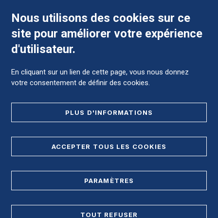
Nous utilisons des cookies sur ce
site pour améliorer votre expérience
Comment préparer mon hospitalisation ?
d'utilisateur.
En cliquant sur un lien de cette page, vous nous donnez
votre consentement de définir des cookies.
Foire aux Questions (FAQ)
PLUS D'INFORMATIONS
MENTIONS LÉGALES
ACCEPTER TOUS LES COOKIES
DONNÉES PERSONNELLES
PLAN DE SITE
PARAMÈTRES
REGISTRE D'ACCESSIBILITÉ
TOUT REFUSER