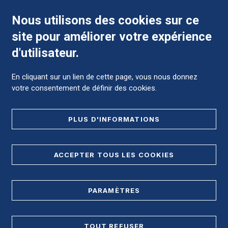
Nous utilisons des cookies sur ce
site pour améliorer votre expérience
Comment préparer mon hospitalisation ?
d'utilisateur.
En cliquant sur un lien de cette page, vous nous donnez
votre consentement de définir des cookies.
Foire aux Questions (FAQ)
PLUS D'INFORMATIONS
MENTIONS LÉGALES
ACCEPTER TOUS LES COOKIES
DONNÉES PERSONNELLES
PLAN DE SITE
PARAMÈTRES
REGISTRE D'ACCESSIBILITÉ
TOUT REFUSER