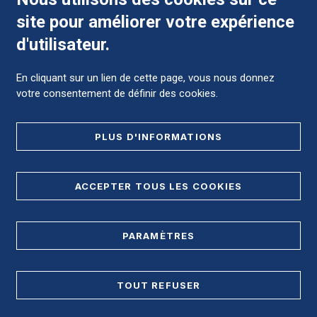
site pour améliorer votre expérience
Comment préparer mon hospitalisation ?
d'utilisateur.
En cliquant sur un lien de cette page, vous nous donnez
votre consentement de définir des cookies.
Foire aux Questions (FAQ)
PLUS D'INFORMATIONS
MENTIONS LÉGALES
ACCEPTER TOUS LES COOKIES
DONNÉES PERSONNELLES
PARAMÈTRES
PLAN DE SITE
REGISTRE D'ACCESSIBILITÉ
TOUT REFUSER
Accès direct