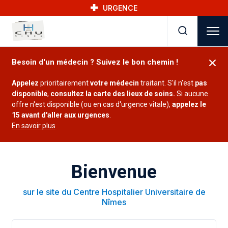
Skip to main navigation
Aller au contenu principal
Skip to search
URGENCE
Besoin d'un médecin ? Suivez le bon chemin !
Appelez
prioritairement
votre médecin
traitant. S'il n'est
pas
disponible
,
consultez la carte des lieux de soins.
Si aucune
offre n'est disponible (ou en cas d'urgence vitale),
appelez le
15 avant d'aller aux urgences
.
En savoir plus
Bienvenue
sur le site du Centre Hospitalier Universitaire de
Nîmes