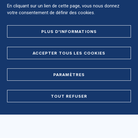
En cliquant sur un lien de cette page, vous nous donnez
votre consentement de définir des cookies.
NOUS CONTACTER
PLUS D'INFORMATIONS
RÉGLER LES SOINS
ACCEPTER TOUS LES COOKIES
NOUS SOUTENIR
PARAMÈTRES
OFFRES D'EMPLOI MÉDICALES
OFFRES D'EMPLOI NON MÉDICALES
TOUT REFUSER
Accès direct
Accéder au CHU et ses différents sites ?