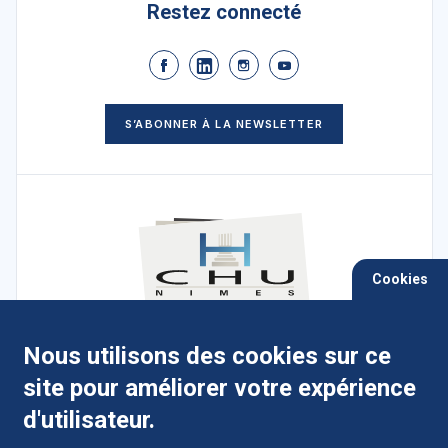
Restez connecté
S’ABONNER À LA NEWSLETTER
Cookies
Nous utilisons des cookies sur ce
4 Place du Pr Robert-Debré, 30029 Nîmes
site pour améliorer votre expérience
cedex 9
d'utilisateur.
Campus Hospitalo-Universitaire de Carémeau - Centre de
Gérontologie Serre Cavalier - Hopital Universitaire de
réadaptation, de rééducation et d'addictologie du Grau-du-Roi