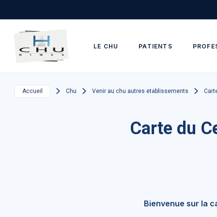
Skip to main navigation
Aller au contenu principal
Skip to search
LE CHU
PATIENTS
PROFE
Accueil
Chu
Venir au chu autres etablissements
Cart
Carte du Ce
Bienvenue sur la c