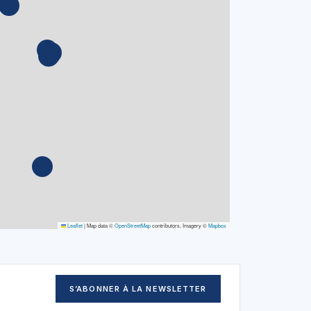
Leaflet
|
Map data ©
OpenStreetMap
contributors, Imagery ©
Mapbox
S’ABONNER À LA NEWSLETTER