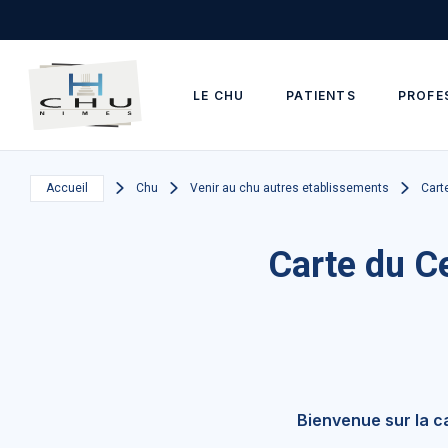
Skip to main navigation
Aller au contenu principal
Skip to search
LE CHU
PATIENTS
PROFE
Accueil
Chu
Venir au chu autres etablissements
Cart
Carte du Ce
Bienvenue sur la c