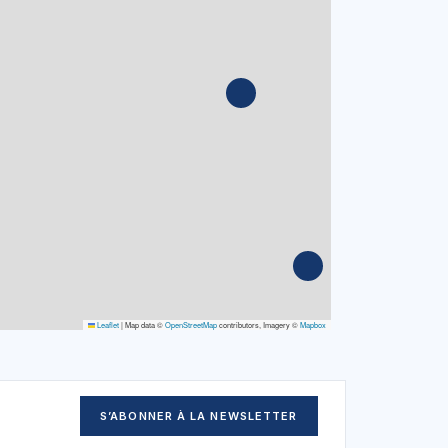
Leaflet
|
Map data ©
OpenStreetMap
contributors, Imagery ©
Mapbox
S’ABONNER À LA NEWSLETTER