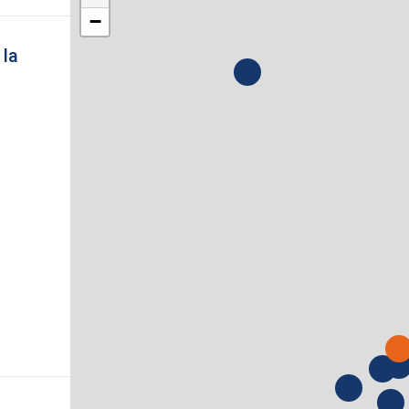
−
 la