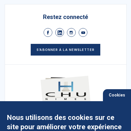
Restez connecté
S’ABONNER À LA NEWSLETTER
Cookies
Nous utilisons des cookies sur ce
4 Place du Pr Robert-Debré, 30029 Nîmes
site pour améliorer votre expérience
cedex 9