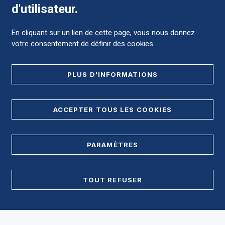
d'utilisateur.
Campus Hospitalo-Universitaire de Carémeau - Centre de
Gérontologie Serre Cavalier - Hopital Universitaire de
réadaptation, de rééducation et d'addictologie du Grau-du-Roi
En cliquant sur un lien de cette page, vous nous donnez
votre consentement de définir des cookies.
NOUS CONTACTER
PLUS D'INFORMATIONS
RÉGLER LES SOINS
ACCEPTER TOUS LES COOKIES
NOUS SOUTENIR
PARAMÈTRES
OFFRES D'EMPLOI MÉDICALES
OFFRES D'EMPLOI NON MÉDICALES
TOUT REFUSER
Accès direct
Accéder au CHU et ses différents sites ?