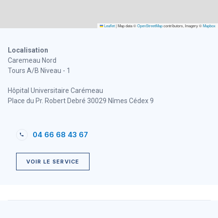
Centre Pluridisciplinaire de Diagnostic
Prénatal
Leaflet
|
Map data ©
OpenStreetMap
contributors, Imagery ©
Mapbox
Localisation
Caremeau Nord
Tours A/B Niveau - 1
Hôpital Universitaire Carémeau
Place du Pr. Robert Debré 30029 Nîmes Cédex 9
04 66 68 43 67
VOIR LE SERVICE