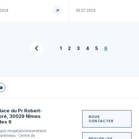
.2024
05.07.2024
1
2
3
4
5
6
lace du Pr Robert-
bré, 30029 Nîmes
NOUS
dex 9
CONTACTER
us Hospitalo-Universitaire
arémeau - Centre de
RÉGLER LES