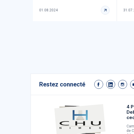
01.08.2024
31.07
Restez connecté
4 P
De
ce
Camp
de C