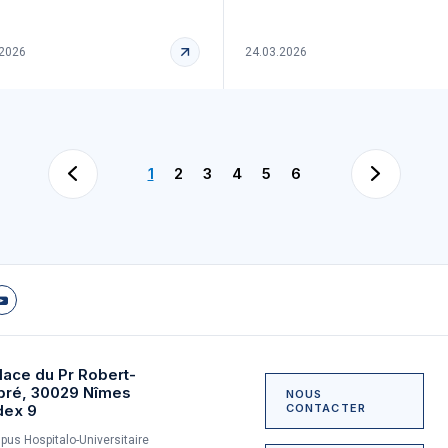
.2026
24.03.2026
1
2
3
4
5
6
lace du Pr Robert-
bré, 30029 Nîmes
NOUS
dex 9
CONTACTER
us Hospitalo-Universitaire