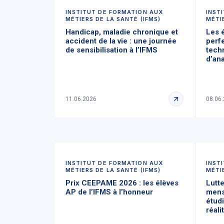
INSTITUT DE FORMATION AUX
INST
MÉTIERS DE LA SANTÉ (IFMS)
MÉTI
Handicap, maladie chronique et
Les 
accident de la vie : une journée
perf
de sensibilisation à l’IFMS
tech
d’an
11.06.2026
08.06
INSTITUT DE FORMATION AUX
INST
MÉTIERS DE LA SANTÉ (IFMS)
MÉTI
Prix CEEPAME 2026 : les élèves
Lutte
AP de l’IFMS à l’honneur
menst
étud
réali