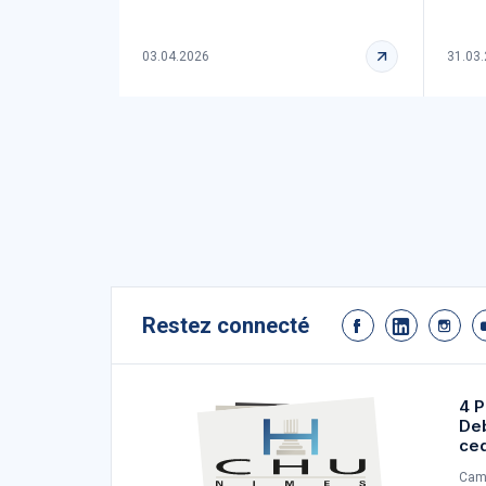
03.04.2026
31.03
Restez connecté
4 P
De
ce
Camp